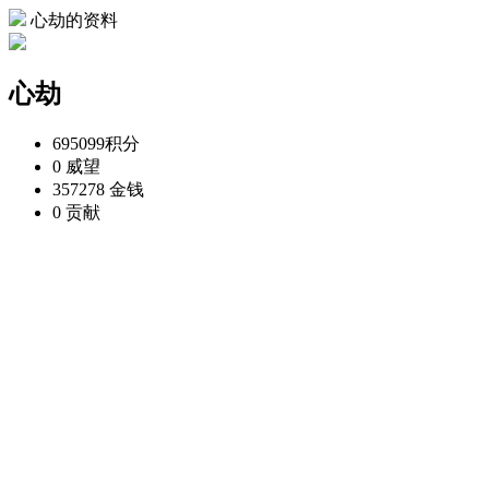
心劫的资料
心劫
695099
积分
0
威望
357278
金钱
0
贡献