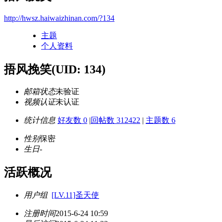
http://hwsz.haiwaizhinan.com/?134
主题
个人资料
捂风挽笑
(UID: 134)
邮箱状态
未验证
视频认证
未认证
统计信息
好友数 0
|
回帖数 312422
|
主题数 6
性别
保密
生日
-
活跃概况
用户组
[LV.11]圣天使
注册时间
2015-6-24 10:59