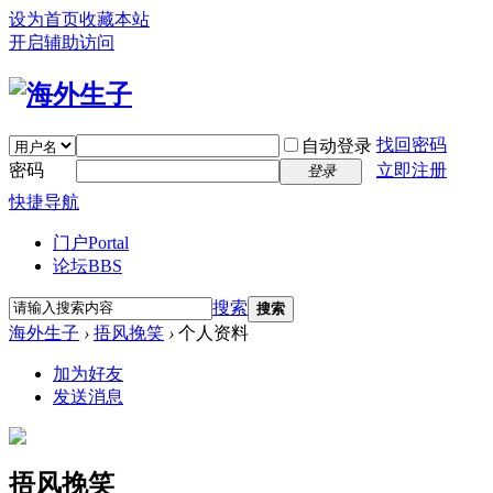
设为首页
收藏本站
开启辅助访问
找回密码
自动登录
密码
立即注册
登录
快捷导航
门户
Portal
论坛
BBS
搜索
搜索
海外生子
›
捂风挽笑
›
个人资料
加为好友
发送消息
捂风挽笑