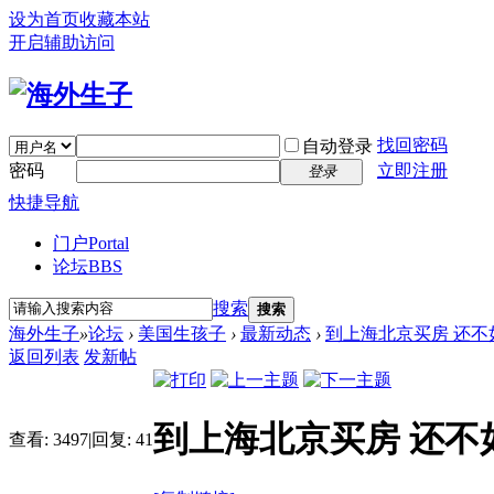
设为首页
收藏本站
开启辅助访问
找回密码
自动登录
密码
立即注册
登录
快捷导航
门户
Portal
论坛
BBS
搜索
搜索
海外生子
»
论坛
›
美国生孩子
›
最新动态
›
到上海北京买房 还不如
返回列表
发新帖
到上海北京买房 还不
查看:
3497
|
回复:
41