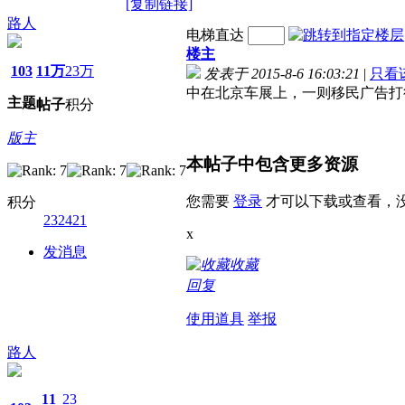
[复制链接]
路人
电梯直达
楼主
103
11万
23万
发表于 2015-8-6 16:03:21
|
只看
中在北京车展上，一则移民广告打
主题
帖子
积分
版主
本帖子中包含更多资源
您需要
登录
才可以下载或查看，
积分
232421
x
发消息
收藏
回复
使用道具
举报
路人
11
23