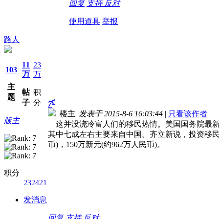
回复
支持
反对
使用道具
举报
路人
11
23
103
万
万
主
帖
积
题
#
子
分
7
楼主
|
发表于 2015-8-6 16:03:44
|
只看该作者
版主
这并没浇冷富人们的移民热情。美国国务院最新公布资料
其中七成左右主要来自中国。齐立新说，投资移民成功
币)，150万新元(约962万人民币)。
积分
232421
发消息
回复
支持
反对