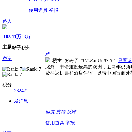
使用道具
举报
路人
103
11万
23万
主题
帖子
积分
#
8
版主
楼主
|
发表于 2015-8-6 16:03:52
|
只看该
此外，申请难度最高的欧洲，近两年仍频
费往返机票和酒店住宿，邀请中国富商赴
积分
232421
发消息
回复
支持
反对
使用道具
举报