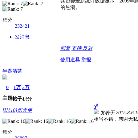
其协会最新统计数据显示，2009年
的热潮。
积分
232421
发消息
回复
支持
反对
使用道具
举报
半盏清茶
0
1万
2万
主题
帖子
积分
#
5
[LV.10]炽天使
发表于 2015-8-6 16
相当不错，感谢无私
积分