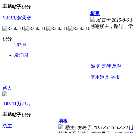
主题
帖子
积分
板凳
[LV.10]炽天使
发表于 2015-8-6 16
感谢楼主，路过，学
积分
26295
发消息
回复
支持
反对
使用道具
举报
路人
103
11万
23万
主题
帖子
积分
地板
版主
楼主
|
发表于 2015-8-6 16:03:32
|