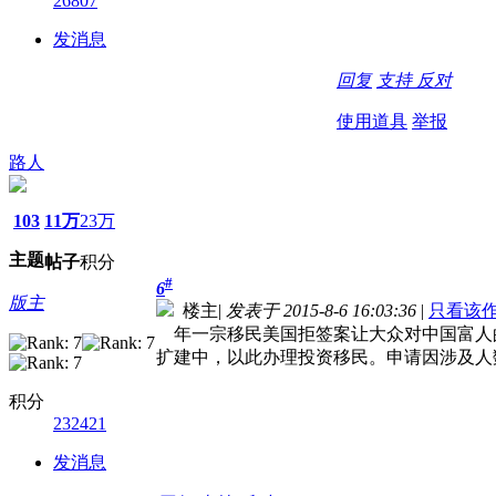
26807
发消息
回复
支持
反对
使用道具
举报
路人
103
11万
23万
主题
帖子
积分
#
6
版主
楼主
|
发表于 2015-8-6 16:03:36
|
只看该
年一宗移民美国拒签案让大众对中国富人的美
扩建中，以此办理投资移民。申请因涉及人
积分
232421
发消息