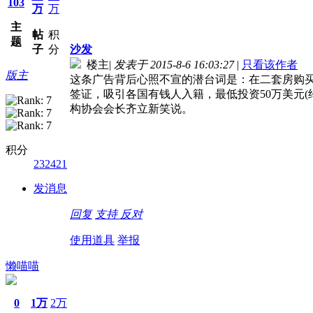
103
万
万
主
帖
积
题
子
分
沙发
楼主
|
发表于 2015-8-6 16:03:27
|
只看该作者
版主
这条广告背后心照不宣的潜台词是：在二套房购买
签证，吸引各国有钱人入籍，最低投资50万美元(
构协会会长齐立新笑说。
积分
232421
发消息
回复
支持
反对
使用道具
举报
懒喵喵
0
1万
2万