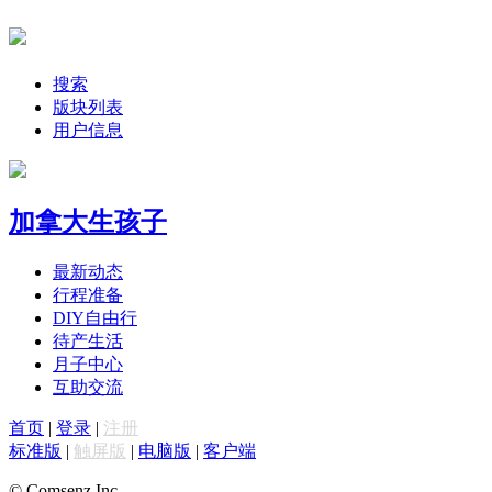
搜索
版块列表
用户信息
加拿大生孩子
最新动态
行程准备
DIY自由行
待产生活
月子中心
互助交流
首页
|
登录
|
注册
标准版
|
触屏版
|
电脑版
|
客户端
© Comsenz Inc.