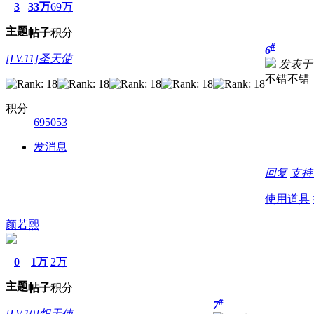
3
33万
69万
主题
帖子
积分
#
6
[LV.11]圣天使
发表于 20
不错不错
积分
695053
发消息
回复
支
使用道具
颜若熙
0
1万
2万
主题
帖子
积分
#
7
[LV.10]炽天使