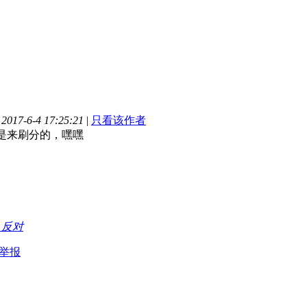
17-6-4 17:25:21
|
只看该作者
是来刷分的，嘿嘿
持
反对
举报