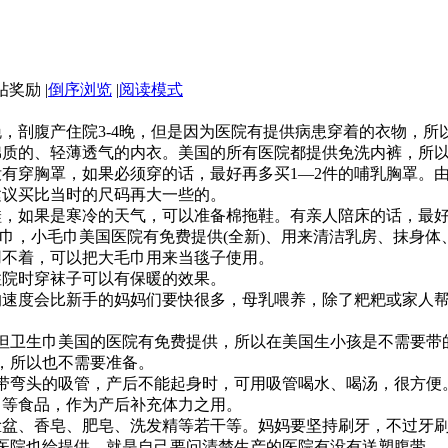
|
倒序浏览
|
阅读模式
剖腹产住院3-4晚，但是因为医院有提供病患穿着的衣物，所
棉质的、轻薄透气的内衣。美国的所有医院都提供免洗内裤，所
有穿胸罩，如果必须穿的话，最好再多买1—2件的哺乳胸罩。
建议买比当时的尺码再大一些的。
，如果是寒冷的天气，可以准备棉拖鞋。有亲人陪床的话，最
巾，小毛巾美国医院有免费提供(全新)、用来清洁乳房、抹身
用不着，可以把大毛巾用来当毯子使用。
院时穿袜子可以有保暖的效果。
速度会比新手的妈妈们要快很多，母乳喂养，除了粑粑或家人帮
卫生巾美国的医院有免费提供，所以在美国生小孩是不需要带
，所以也不需要准备。
弯头的吸管，产后不能起身时，可用吸管喝水、喝汤，很方便
等食品，作为产后补充体力之用。
盆、香皂、肥皂、洗发精等若干等。妈妈要坚持刷牙，不过牙
医院也给提供，就是自己要问清楚生产的医院有没有送塑腹带。