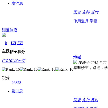
发消息
回复
支持
反对
使用道具
举报
泪落無痕
0
1万
2万
主题
帖子
积分
地板
[LV.10]炽天使
发表于 2015-6-22 0
感谢楼主，路过，学
积分
26358
发消息
回复
支持
反对