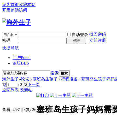
设为首页
收藏本站
开启辅助访问
找回密码
自动登录
密码
立即注册
登录
快捷导航
门户
Portal
论坛
BBS
搜索
搜索
海外生子
»
论坛
›
塞班岛生孩子
›
行程准备
›
塞班岛生孩子妈妈
1
2
/ 2 页
下一页
返回列表
发新帖
塞班岛生孩子妈妈需
查看:
4531
|
回复:
26