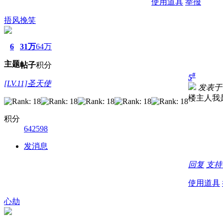
使用道具
举报
捂风挽笑
6
31万
64万
主题
帖子
积分
#
5
[LV.11]圣天使
发表于 20
楼主人我
积分
642598
发消息
回复
支
使用道具
心劫