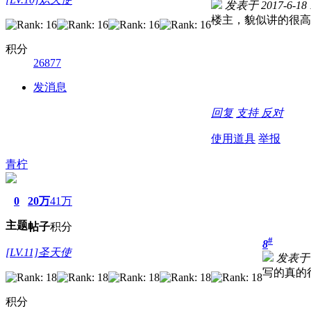
发表于 2017-6-18 1
楼主，貌似讲的很高
积分
26877
发消息
回复
支持
反对
使用道具
举报
青柠
0
20万
41万
主题
帖子
积分
#
8
[LV.11]圣天使
发表于 20
写的真的
积分