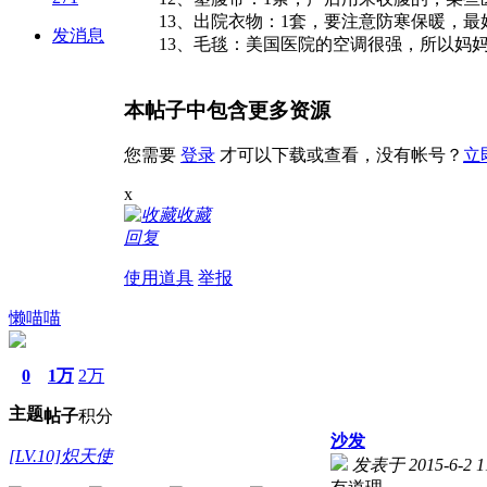
13、出院衣物：1套，要注意防寒保暖，最
发消息
13、毛毯：美国医院的空调很强，所以妈妈
本帖子中包含更多资源
您需要
登录
才可以下载或查看，没有帐号？
立
x
收藏
回复
使用道具
举报
懒喵喵
0
1万
2万
主题
帖子
积分
沙发
[LV.10]炽天使
发表于 2015-6-2 11