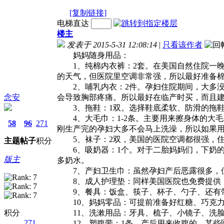
[复制链接]
电梯直达
楼主
发表于 2015-5-31 12:08:14
|
只看该作者
妈妈随身用品：
1、纯棉内衣裤：2套。在美国自然住院一晚，
的天气，但医院里空调非常强，所以最好准备
2、哺乳内衣：2件。孕妇住院期间，大多没
念安
会导致胸部疼痛。所以最好在临产时买，而且
3、拖鞋：1双。选择鞋底柔软、防滑的拖鞋
4、大毛巾：1-2条。主要用来擦身体的大毛
58
96
271
刚生产完的孕妇大多不会马上洗澡，所以如果
5、袜子：2双，美国的医院空调都很强，住
主题
帖子
积分
6、吸奶器：1个。对于二胎妈妈们，下奶的
版主
多奶水。
7、产妇卫生巾：虽然孕妇产后恶露很多，但
8、成人护理垫：同样美国医院也免费提供
9、餐具：饭盒、筷子、杯子、勺子、还有带
10、妈妈零品：可提前准备好红糖、巧克力
积分
11、洗漱用品：牙具、梳子、小镜子、洗脸
271
12、塑腹带：1条，产后用来收腹的，某些