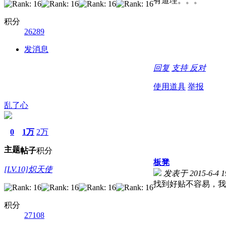
有道理。。。
积分
26289
发消息
回复
支持
反对
使用道具
举报
乱了心
0
1万
2万
主题
帖子
积分
板凳
[LV.10]炽天使
发表于 2015-6-4 19
找到好贴不容易，我
积分
27108