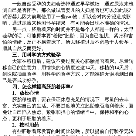
一般自然受孕的夫妇会选择通过早孕试纸，通过尿液来检
测自己是否怀孕。那么做试管婴儿的夫妇是否也可以如此呢?
试管婴儿因为前期使用了一些yao物，所以会对内分泌造成影
响，通过尿液来检测怀孕结果，有可能会出现不准确的情况。
另一点，胚胎着床的时间并不是每个人都是一样的，太早
验孕的话，可能原本要“着陆”胚胎，因为自己担忧、紧张和害
怕的情绪，反正不易着床了。所以移植过后不必急于去验孕，
顺其自然反而更好。
三、用科学的方式验孕
大家在移植后，建议不要过度关心胚胎是否着床。尽量转
移自己的注意力，用愉快的心情度过这14天。移植的14天后，
到医院抽血验孕。用科学的验孕方式，才能准确无误地测出自
己是否成功好孕。
四、怎么样提高胚胎着床率?
1、放松心情
胚胎移植后，要在保证休息充足的情况下，尽量的去丰
富、充实自己的生活。不要过度地关注胚胎能否顺利着床，避
免让自己陷入焦虑、紧张和担心的情绪当中。保持和平的心
态，更利于胚胎的着床。
2、按时用药
有些胚胎着床发育的时间比较晚，所以提前自行验孕无法