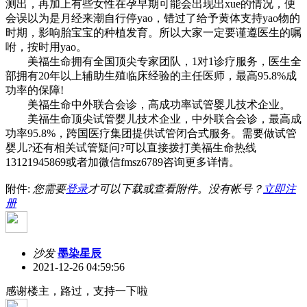
测出，再加上有些女性在孕早期可能会出现出xue的情况，便
会误以为是月经来潮自行停yao，错过了给予黄体支持yao物的
时期，影响胎宝宝的种植发育。所以大家一定要谨遵医生的嘱
咐，按时用yao。
美福生命拥有全国顶尖专家团队，1对1诊疗服务，医生全
部拥有20年以上辅助生殖临床经验的主任医师，最高95.8%成
功率的保障!
美福生命中外联合会诊，高成功率试管婴儿技术企业。
美福生命顶尖试管婴儿技术企业，中外联合会诊，最高成
功率95.8%，跨国医疗集团提供试管闭合式服务。需要做试管
婴儿?还有相关试管疑问?可以直接拨打美福生命热线
13121945869或者加微信fmsz6789咨询更多详情。
附件:
您需要
登录
才可以下载或查看附件。没有帐号？
立即注
册
沙发
墨染星辰
2021-12-26 04:59:56
感谢楼主，路过，支持一下啦